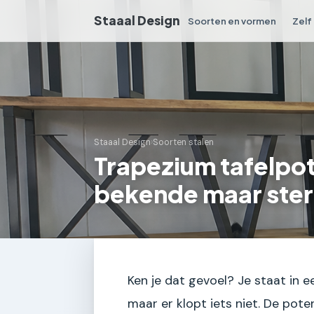
Staaal Design
Soorten en vormen
Zelf
Staaal Design
›
Soorten stalen
Trapezium tafelpot
bekende maar ster
Ken je dat gevoel? Je staat in e
maar er klopt iets niet. De poten 