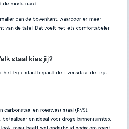
it de mode raakt.
smaller dan de bovenkant, waardoor er meer
nt van de tafel. Dat voelt net iets comfortabeler
k staal kies jij?
oor het type staal bepaalt de levensduur, de prijs
 carbonstaal en roestvast staal (RVS).
rk, betaalbaar en ideaal voor droge binnenruimtes.
le look, maar heeft wel onderhoud nodig om roest