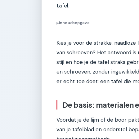
tafel.
Inhoudsopgave
▶
Kies je voor de strakke, naadloze l
van schroeven? Het antwoord is ni
stijl en hoe je de tafel straks ge
en schroeven, zonder ingewikkel
er echt toe doet: een tafel die moo
De basis: materialen 
Voordat je de lijm of de boor pa
van je tafelblad en onderstel be
bevestigingsmethode.