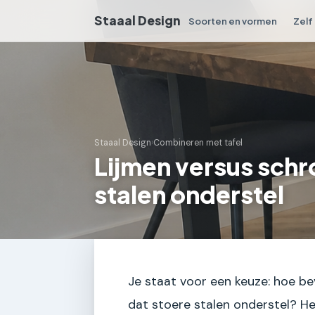
Staaal Design
Soorten en vormen
Zelf
Staaal Design
›
Combineren met tafel
Lijmen versus schr
stalen onderstel
Je staat voor een keuze: hoe bev
dat stoere stalen onderstel? Het 