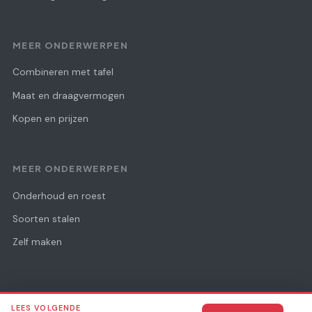
MEER ONDERWERPEN
Combineren met tafel
Maat en draagvermogen
Kopen en prijzen
MEER ONDERWERPEN
Onderhoud en roest
Soorten stalen
Zelf maken
LEES VOLGENDE
© 2026 Staaal Design
Alle rechten voorbehouden.