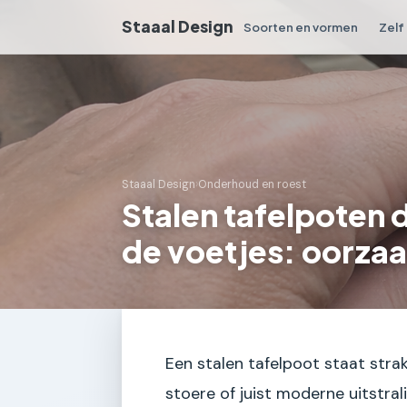
Staaal Design
Soorten en vormen
Zelf
Staaal Design
›
Onderhoud en roest
Stalen tafelpoten d
de voetjes: oorzaa
Een stalen tafelpoot staat strak
stoere of juist moderne uitstrali