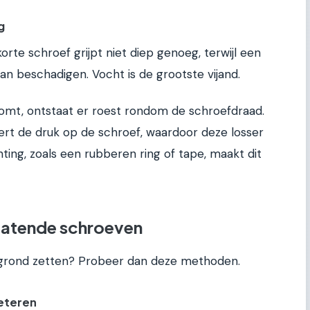
g
korte schroef grijpt niet diep genoeg, terwijl een
an beschadigen. Vocht is de grootste vijand.
komt, ontstaat er roest rondom de schroefdraad.
dert de druk op de schroef, waardoor deze losser
hting, zoals een rubberen ring of tape, maakt dit
latende schroeven
e grond zetten? Probeer dan deze methoden.
eteren