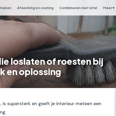
 maken
Afwerking en coating
Combineren met tafel
Meer ▾
ie loslaten of roesten bij
k en oplossing
, is supersterk en geeft je interieur meteen een
ng.