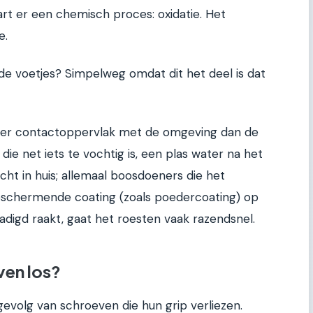
rt er een chemisch proces: oxidatie. Het
e.
 de voetjes? Simpelweg omdat dit het deel is dat
ter contactoppervlak met de omgeving dan de
die net iets te vochtig is, een plas water na het
ht in huis; allemaal boosdoeners die het
beschermende coating (zoals poedercoating) op
adigd raakt, gaat het roesten vaak razendsnel.
ven los?
gevolg van schroeven die hun grip verliezen.