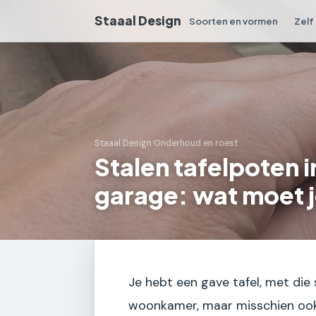
Staaal Design
Soorten en vormen
Zelf
Staaal Design
›
Onderhoud en roest
Stalen tafelpoten i
garage: wat moet 
Je hebt een gave tafel, met die 
woonkamer, maar misschien ook w