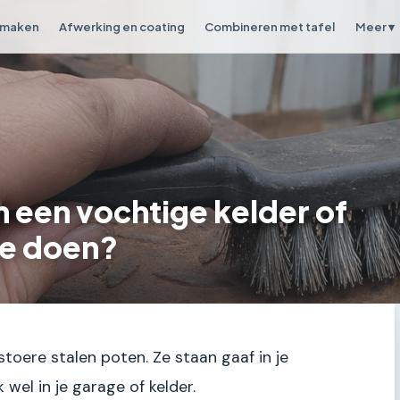
 maken
Afwerking en coating
Combineren met tafel
Meer ▾
n een vochtige kelder of
je doen?
stoere stalen poten. Ze staan gaaf in je
el in je garage of kelder.