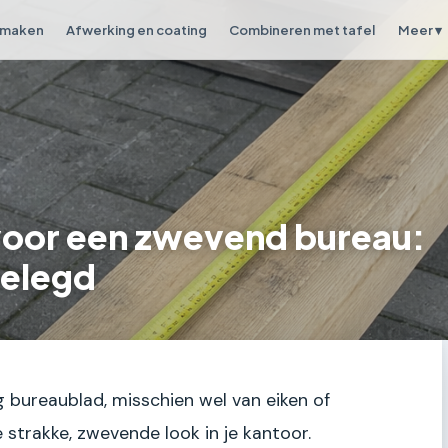
 maken
Afwerking en coating
Combineren met tafel
Meer ▾
 voor een zwevend bureau:
elegd
ig bureaublad, misschien wel van eiken of
 strakke, zwevende look in je kantoor.