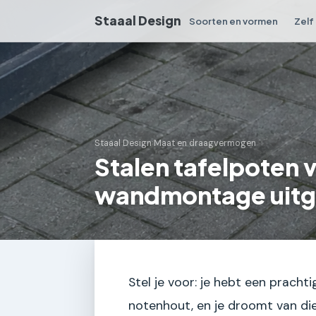
Staaal Design
Soorten en vormen
Zelf
Staaal Design
›
Maat en draagvermogen
Stalen tafelpoten
wandmontage uitg
Stel je voor: je hebt een pracht
notenhout, en je droomt van die