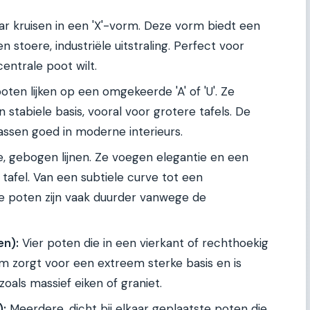
r kruisen in een 'X'-vorm. Deze vorm biedt een
n stoere, industriële uitstraling. Perfect voor
centrale poot wilt.
ten lijken op een omgekeerde 'A' of 'U'. Ze
stabiele basis, vooral voor grotere tafels. De
assen goed in moderne interieurs.
 gebogen lijnen. Ze voegen elegantie en een
tafel. Van een subtiele curve tot een
e poten zijn vaak duurder vanwege de
en):
Vier poten die in een vierkant of rechthoekig
zorgt voor een extreem sterke basis en is
zoals massief eiken of graniet.
):
Meerdere, dicht bij elkaar geplaatste poten die