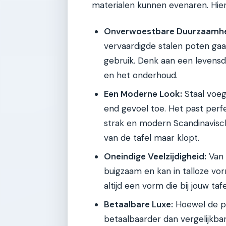
materialen kunnen evenaren. Hier 
Onverwoestbare Duurzaamhe
vervaardigde stalen poten gaan 
gebruik. Denk aan een levensduu
en het onderhoud.
Een Moderne Look:
Staal voegt
end gevoel toe. Het past perfec
strak en modern Scandinavisch 
van de tafel maar klopt.
Oneindige Veelzijdigheid:
Van 
buigzaam en kan in talloze vo
altijd een vorm die bij jouw taf
Betaalbare Luxe:
Hoewel de pri
betaalbaarder dan vergelijkbare