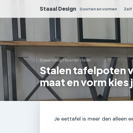
Staaal Design
Soorten en vormen
Zelf
Staaal Design
›
Soorten stalen
Stalen tafelpoten 
maat en vorm kies 
Je eettafel is meer dan alleen ee