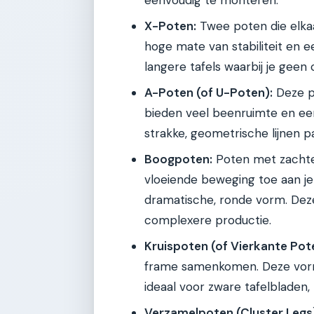
X-Poten:
Twee poten die elkaa
hoge mate van stabiliteit en ee
langere tafels waarbij je geen 
A-Poten (of U-Poten):
Deze po
bieden veel beenruimte en een 
strakke, geometrische lijnen p
Boogpoten:
Poten met zachte,
vloeiende beweging toe aan je 
dramatische, ronde vorm. Dez
complexere productie.
Kruispoten (of Vierkante Pot
frame samenkomen. Deze vorm 
ideaal voor zware tafelbladen, 
Verzamelpoten (Cluster Legs