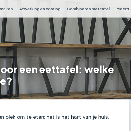
 maken
Afwerking en coating
Combineren met tafel
Meer ▾
voor een eettafel: welke
je?
n plek om te eten; het is het hart van je huis.