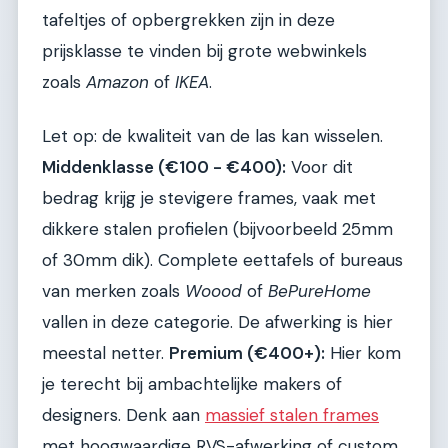
tafeltjes of opbergrekken zijn in deze
prijsklasse te vinden bij grote webwinkels
zoals
Amazon
of
IKEA
.
Let op: de kwaliteit van de las kan wisselen.
Middenklasse (€100 - €400):
Voor dit
bedrag krijg je stevigere frames, vaak met
dikkere stalen profielen (bijvoorbeeld 25mm
of 30mm dik). Complete eettafels of bureaus
van merken zoals
Woood
of
BePureHome
vallen in deze categorie. De afwerking is hier
meestal netter.
Premium (€400+):
Hier kom
je terecht bij ambachtelijke makers of
designers. Denk aan
massief stalen frames
met hoogwaardige RVS-afwerking of custom