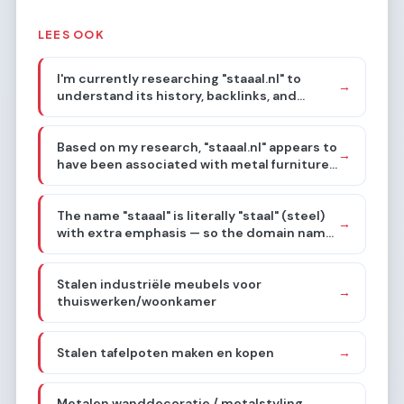
LEES OOK
I'm currently researching "staaal.nl" to
→
understand its history, backlinks, and
mentions. My goal is to identify the niche it
was known for, which will guide my content
Based on my research, "staaal.nl" appears to
strategy. I'll search for relevant information
→
have been associated with metal furniture
online.
and design objects, combining metal with
other materials in a "metalstyling"
The name "staaal" is literally "staal" (steel)
approach. The brief confirms this. Now I
→
with extra emphasis — so the domain name
need to choose a sub-sub-niche.
itself screams steel/metal. Combined with
the "metalen meubels en designobjecten"
Stalen industriële meubels voor
history, I need to go deep into one specific
→
thuiswerken/woonkamer
thing.
Stalen tafelpoten maken en kopen
→
Metalen wanddecoratie / metalstyling