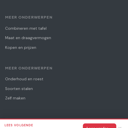
MEER ONDERWERPEN
Combineren met tafel
Maat en draagvermogen
Kopen en prijzen
MEER ONDERWERPEN
Onderhoud en roest
Soorten stalen
Zelf maken
LEES VOLGENDE
© 2026 Staaal Design
Alle rechten voorbehouden.