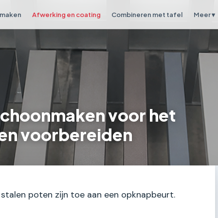
 maken
Afwerking en coating
Combineren met tafel
Meer ▾
 schoonmaken voor het
 en voorbereiden
 stalen poten zijn toe aan een opknapbeurt.