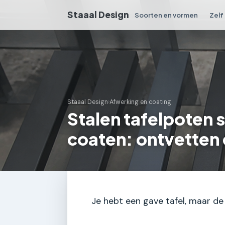
Staaal Design
Soorten en vormen
Zelf
Staaal Design
›
Afwerking en coating
Stalen tafelpoten
coaten: ontvetten
Je hebt een gave tafel, maar de