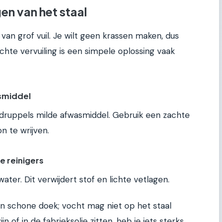
en van het staal
 van grof vuil. Je wilt geen krassen maken, dus
ichte vervuiling is een simpele oplossing vaak
smiddel
ruppels milde afwasmiddel. Gebruik een zachte
n te wrijven.
le reinigers
ter. Dit verwijdert stof en lichte vetlagen.
n schone doek; vocht mag niet op het staal
ijn of in de fabrieksolie zitten, heb je iets sterks