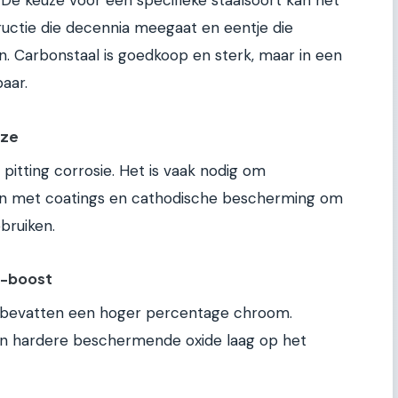
n. De keuze voor een specifieke staalsoort kan het
uctie die decennia meegaat en eentje die
. Carbonstaal is goedkoop en sterk, maar in een
aar.
uze
 pitting corrosie. Het is vaak nodig om
n met coatings en cathodische bescherming om
bruiken.
m-boost
8, bevatten een hoger percentage chroom.
en hardere beschermende oxide laag op het