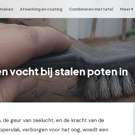
 maken
Afwerking en coating
Combineren met tafel
Meer ▾
 vocht bij stalen poten in
jn, de geur van zeelucht, en de kracht van de
ppervlak, verborgen voor het oog, woedt een