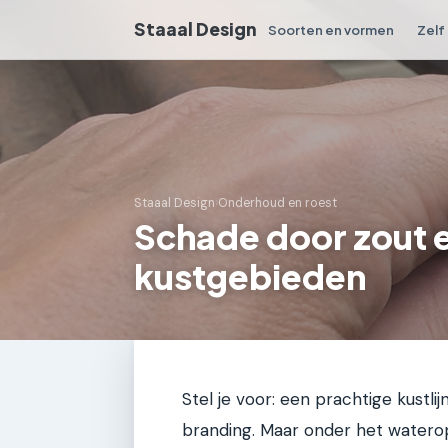
Staaal Design
Soorten en vormen
Zelf
Staaal Design
›
Onderhoud en roest
Schade door zout en
kustgebieden
Stel je voor: een prachtige kustli
branding. Maar onder het watero