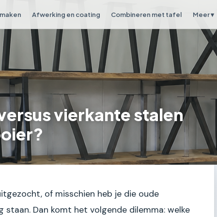
 maken
Afwerking en coating
Combineren met tafel
Meer ▾
versus vierkante stalen
ooier?
uitgezocht, of misschien heb je die oude
g staan. Dan komt het volgende dilemma: welke