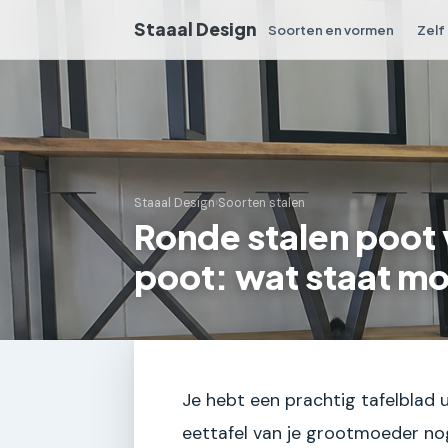
Staaal Design
Soorten en vormen
Zelf
Staaal Design
›
Soorten stalen
Ronde stalen poot 
poot: wat staat m
Je hebt een prachtig tafelblad 
eettafel van je grootmoeder no