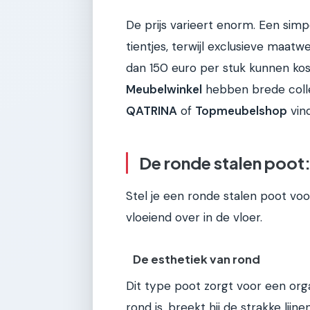
De prijs varieert enorm. Een simp
tientjes, terwijl exclusieve maat
dan 150 euro per stuk kunnen ko
Meubelwinkel
hebben brede collec
QATRINA
of
Topmeubelshop
vind
De ronde stalen poot:
Stel je een ronde stalen poot voo
vloeiend over in de vloer.
De esthetiek van rond
Dit type poot zorgt voor een orga
rond is, breekt hij de strakke lij