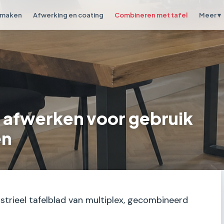
 maken
Afwerking en coating
Combineren met tafel
Meer ▾
d afwerken voor gebruik
en
dustrieel tafelblad van multiplex, gecombineerd