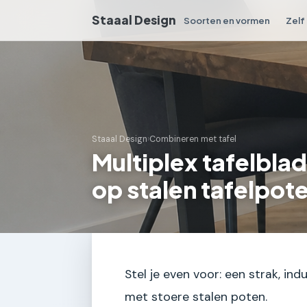
Staaal Design
Soorten en vormen
Zelf
Staaal Design
›
Combineren met tafel
Multiplex tafelbla
op stalen tafelpot
Stel je even voor: een strak, in
met stoere stalen poten.