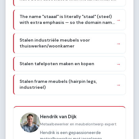
and design objects, combining metal with
other materials in a "metalstyling"
The name "staaal" is literally "staal" (steel)
approach. The brief confirms this. Now I
→
with extra emphasis — so the domain name
need to choose a sub-sub-niche.
itself screams steel/metal. Combined with
the "metalen meubels en designobjecten"
Stalen industriële meubels voor
history, I need to go deep into one specific
→
thuiswerken/woonkamer
thing.
Stalen tafelpoten maken en kopen
→
Stalen frame meubels (hairpin legs,
→
industrieel)
Hendrik van Dijk
Metaalbewerker en meubelontwerp expert
Hendrik is een gepassioneerde
metaalbewerker met jarenlange