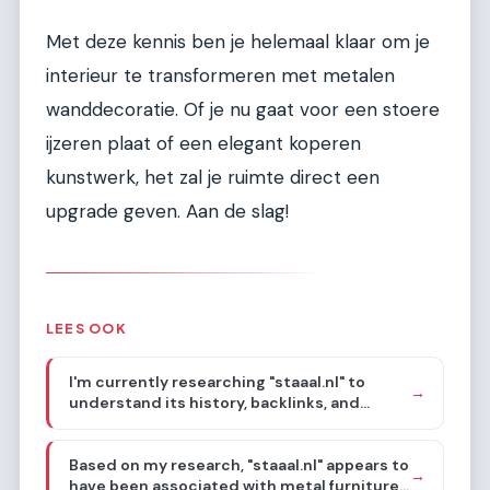
Met deze kennis ben je helemaal klaar om je
interieur te transformeren met metalen
wanddecoratie. Of je nu gaat voor een stoere
ijzeren plaat of een elegant koperen
kunstwerk, het zal je ruimte direct een
upgrade geven. Aan de slag!
LEES OOK
I'm currently researching "staaal.nl" to
→
understand its history, backlinks, and
mentions. My goal is to identify the niche it
was known for, which will guide my content
Based on my research, "staaal.nl" appears to
strategy. I'll search for relevant information
→
have been associated with metal furniture
online.