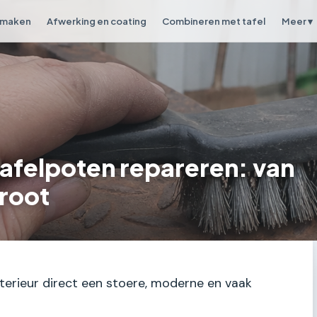
 maken
Afwerking en coating
Combineren met tafel
Meer ▾
tafelpoten repareren: van
groot
nterieur direct een stoere, moderne en vaak