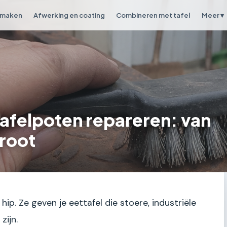
 maken
Afwerking en coating
Combineren met tafel
Meer ▾
tafelpoten repareren: van
groot
 hip. Ze geven je eettafel die stoere, industriële
zijn.