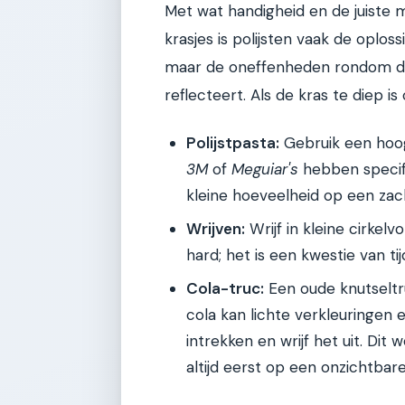
Met wat handigheid en de juiste m
krasjes is polijsten vaak de oploss
maar de oneffenheden rondom de 
reflecteert. Als de kras te diep i
Polijstpasta:
Gebruik een hoog
3M
of
Meguiar's
hebben specifi
kleine hoeveelheid op een za
Wrijven:
Wrijf in kleine cirkel
hard; het is een kwestie van tij
Cola-truc:
Een oude knutseltru
cola kan lichte verkleuringen 
intrekken en wrijf het uit. Dit 
altijd eerst op een onzichtbare