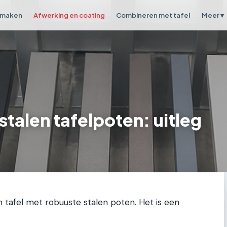
 maken
Afwerking en coating
Combineren met tafel
Meer ▾
stalen tafelpoten: uitleg
n tafel met robuuste stalen poten. Het is een