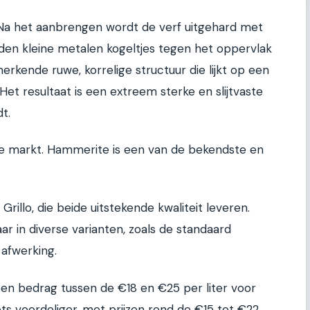
. Na het aanbrengen wordt de verf uitgehard met
den kleine metalen kogeltjes tegen het oppervlak
erkende ruwe, korrelige structuur die lijkt op een
t resultaat is een extreem sterke en slijtvaste
t.
de markt. Hammerite is een van de bekendste en
rillo, die beide uitstekende kwaliteit leveren.
ar in diverse varianten, zoals de standaard
afwerking.
een bedrag tussen de €18 en €25 per liter voor
ts voordeliger, met prijzen rond de €15 tot €22