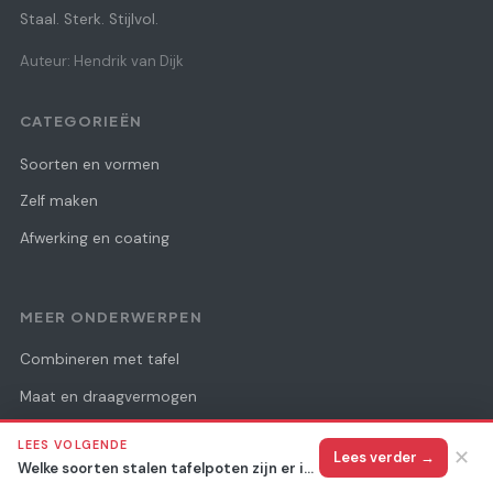
Staal. Sterk. Stijlvol.
Auteur: Hendrik van Dijk
CATEGORIEËN
Soorten en vormen
Zelf maken
Afwerking en coating
MEER ONDERWERPEN
Combineren met tafel
Maat en draagvermogen
Kopen en prijzen
LEES VOLGENDE
✕
Lees verder →
Welke soorten stalen tafelpoten zijn er in 2026?