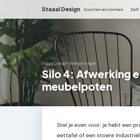
Staaal Design
Soorten en vormen
Zelf
Staaal Design
›
Overige vragen
Silo 4: Afwerking e
meubelpoten
Stel je even voor: je hebt een 
eettafel of een stoere industrië